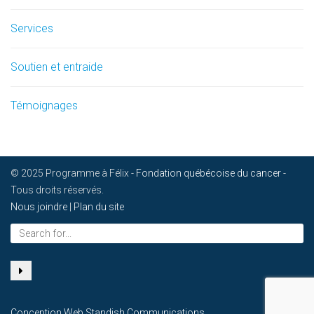
Services
Soutien et entraide
Témoignages
© 2025 Programme à Félix -
Fondation québécoise du cancer
-
Tous droits réservés.
Nous joindre
|
Plan du site
Search
for...
Conception Web
Standish Communications