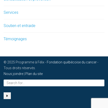
Services
Soutien et entraide
Témoignages
© 2025 Programme à Félix -
Fondation québécoise du cancer
-
Tous droits réservés.
Nous joindre
|
Plan du site
Search
for...