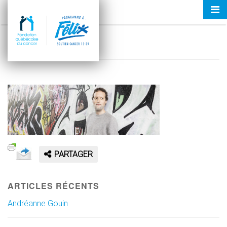
Tog
MATHIEUDAMOURS_PAF-BANNER-
nav
NOUVELLES
6 juillet 2018
PARTAGER
ARTICLES RÉCENTS
Andréanne Gouin