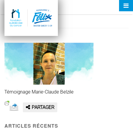
Tog
PAF-BANNER-MCBELZILE
nav
15 novembre 2018
Témoignage Marie-Claude Belzile
PARTAGER
ARTICLES RÉCENTS