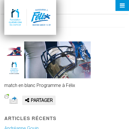
Tog
PAF-BANNER-NOUVELLES-ALOUETTES
nav
23 juin 2017
match en blanc Programme à Félix
PARTAGER
ARTICLES RÉCENTS
Andréanne Gouin