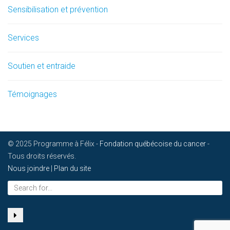
Sensibilisation et prévention
Services
Soutien et entraide
Témoignages
© 2025 Programme à Félix -
Fondation québécoise du cancer
-
Tous droits réservés.
Nous joindre
|
Plan du site
Search
for...