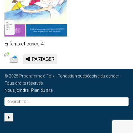
Enfants et cancer4
PARTAGER
© 2025 Programme à Félix -
Fondation québécoise du cancer
-
Tous droits réservés.
Nous joindre
|
Plan du site
Search
for...