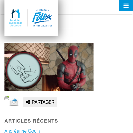
Tog
BLOG-DEADPOOL (1)
nav
17 mai 2016
PARTAGER
ARTICLES RÉCENTS
Andréanne Gouin